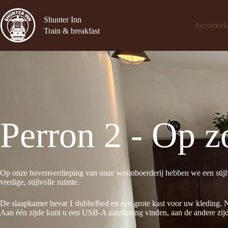
Shunter Inn
Accomoda
Train & breakfast
Perron 2 - Op z
Op onze bovenverdieping van onze woonboerderij hebben we een stijl
vredige, stijlvolle ruimte.
De slaapkamer bevat 1 dubbelbed en een grote kast voor uw kleding. Na
Aan één zijde kunt u een USB-A aansluiting vinden, aan de andere zij