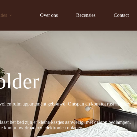
ties
Over ons
Recensies
Contact
older
vol en ruim appartement gebouwd. Ontspan en kom tot rust in deze
ast het bed zijn er kleine kastjes aanwezig, met daarop bedlampen.
de kunt u uw draadloze elektronica opladen.