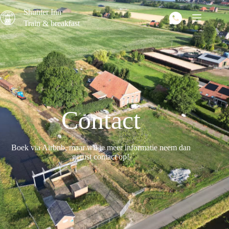
Shunter Inn
Train & breakfast
Contact
Boek via Airbnb, maar wil je meer informatie neem dan
gerust contact op!