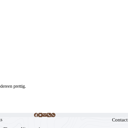
ereen prettig.
ks
Contact