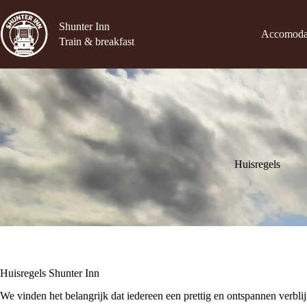
Ga
naar
Shunter Inn
de
Accomoda
Train & breakfast
inhoud
Huisregels
Huisregels Shunter Inn
We vinden het belangrijk dat iedereen een prettig en ontspannen verblij