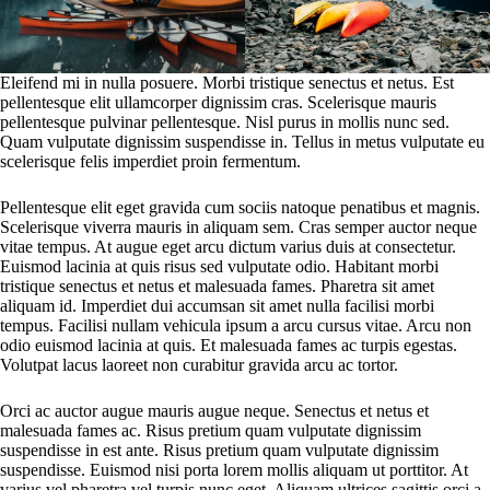
Eleifend mi in nulla posuere. Morbi tristique senectus et netus. Est
pellentesque elit ullamcorper dignissim cras. Scelerisque mauris
pellentesque pulvinar pellentesque. Nisl purus in mollis nunc sed.
Quam vulputate dignissim suspendisse in. Tellus in metus vulputate eu
scelerisque felis imperdiet proin fermentum.
Pellentesque elit eget gravida cum sociis natoque penatibus et magnis.
Scelerisque viverra mauris in aliquam sem. Cras semper auctor neque
vitae tempus. At augue eget arcu dictum varius duis at consectetur.
Euismod lacinia at quis risus sed vulputate odio. Habitant morbi
tristique senectus et netus et malesuada fames. Pharetra sit amet
aliquam id. Imperdiet dui accumsan sit amet nulla facilisi morbi
tempus. Facilisi nullam vehicula ipsum a arcu cursus vitae. Arcu non
odio euismod lacinia at quis. Et malesuada fames ac turpis egestas.
Volutpat lacus laoreet non curabitur gravida arcu ac tortor.
Orci ac auctor augue mauris augue neque. Senectus et netus et
malesuada fames ac. Risus pretium quam vulputate dignissim
suspendisse in est ante. Risus pretium quam vulputate dignissim
suspendisse. Euismod nisi porta lorem mollis aliquam ut porttitor. At
varius vel pharetra vel turpis nunc eget. Aliquam ultrices sagittis orci a.